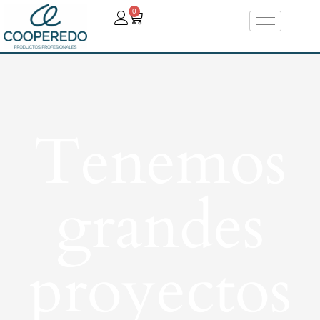
0
Tenemos
grandes
proyectos