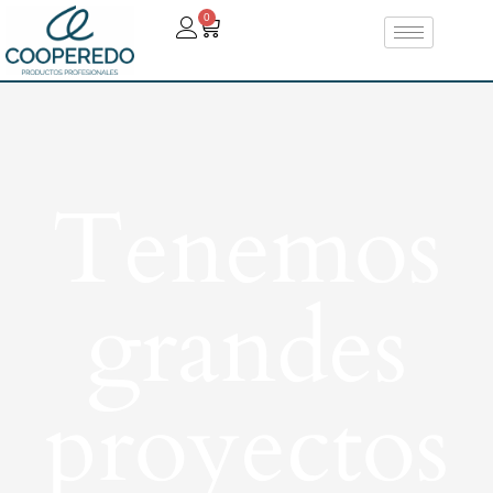
0
Tenemos
grandes
proyectos