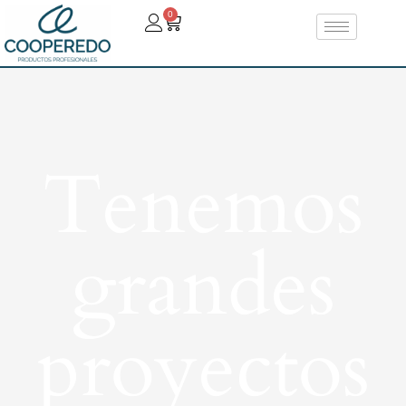
0
Tenemos
grandes
proyectos