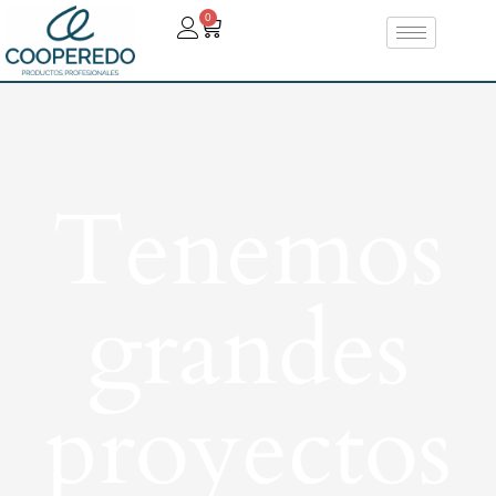
0
Tenemos
grandes
proyectos