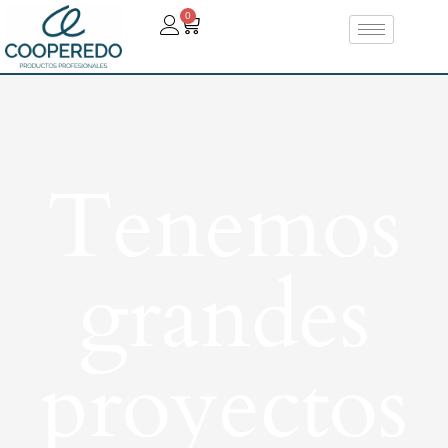
0
Tenemos
grandes
proyectos