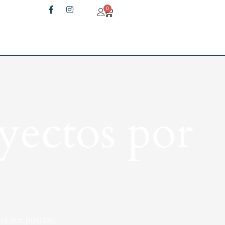
0
yectos por
rá sus puertas.