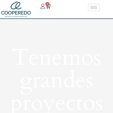
0
Tenemos
grandes
proyectos