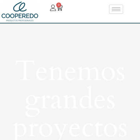
0
Tenemos
grandes
proyectos