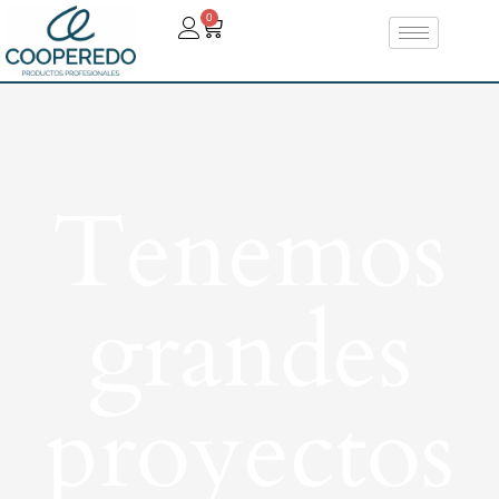
0
Tenemos
grandes
proyectos