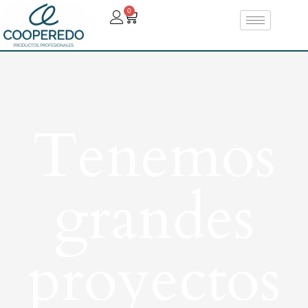
0
Tenemos
grandes
proyectos