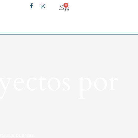
0
yectos por
rá sus puertas.