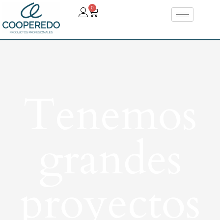
0
Tenemos
grandes
proyectos