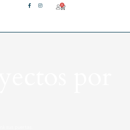
0
yectos por
rá sus puertas.