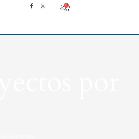
0
yectos por
rá sus puertas.