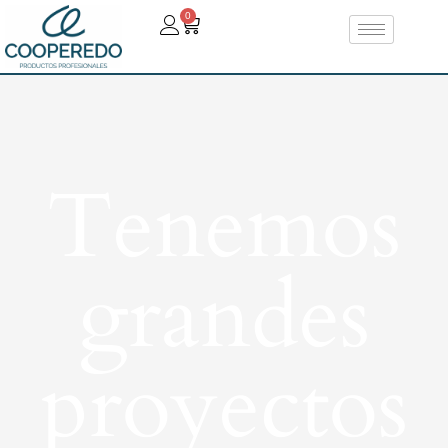
0
Tenemos
grandes
proyectos