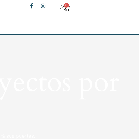
0
yectos por
rá sus puertas.