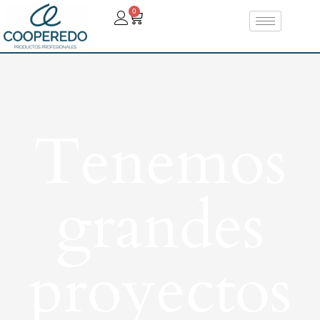
0
Tenemos
grandes
proyectos