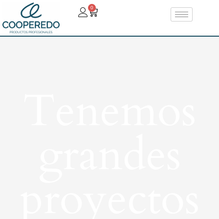
0
Tenemos
grandes
proyectos