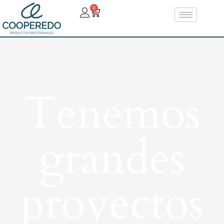
0
Tenemos
grandes
proyectos