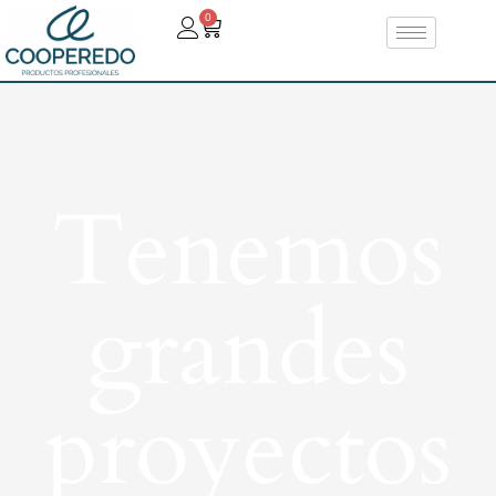
0
Tenemos
grandes
proyectos