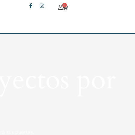
0
yectos por
rá sus puertas.