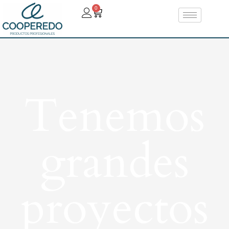
0
Tenemos
grandes
proyectos