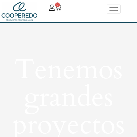
0
Tenemos
grandes
proyectos