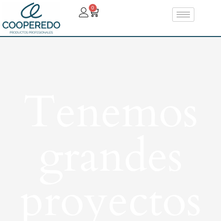
0
Tenemos
grandes
proyectos