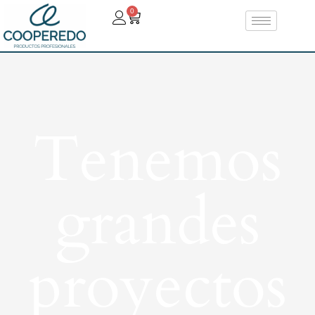
0
Tenemos
grandes
proyectos