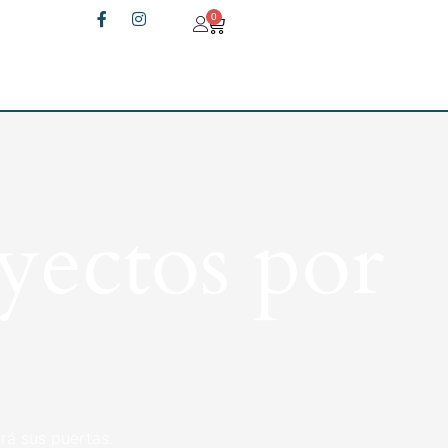
0
yectos por
rá sus puertas.