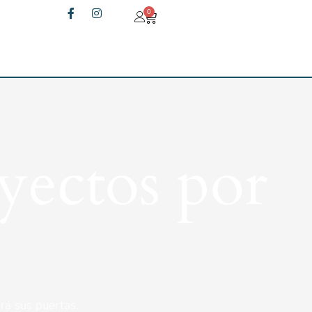
0
yectos por
rá sus puertas.