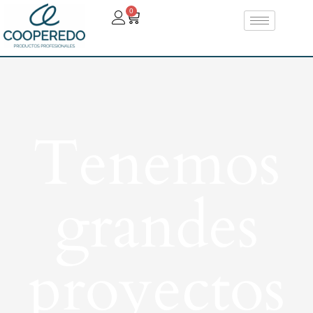
0
Tenemos
grandes
proyectos