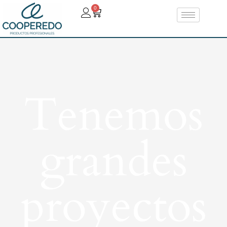
0
Tenemos
grandes
proyectos