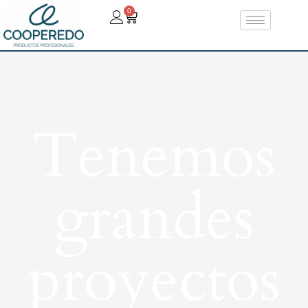
0
Tenemos
grandes
proyectos