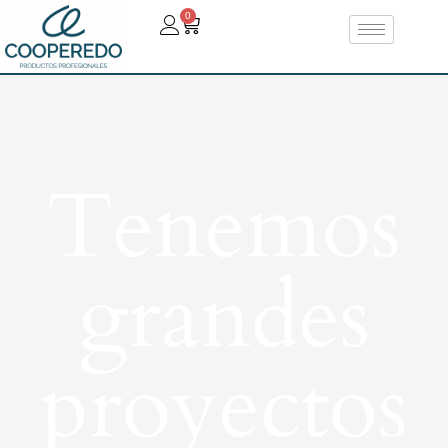
0
Tenemos
grandes
proyectos