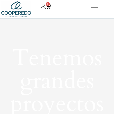
0
Tenemos
grandes
proyectos