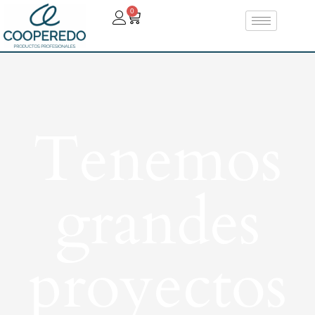
0
Tenemos
grandes
proyectos