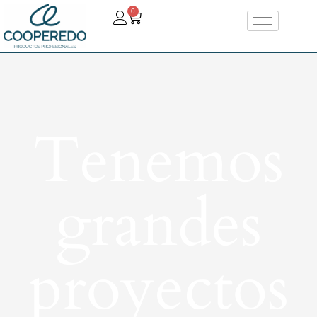
0
Tenemos
grandes
proyectos