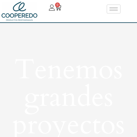
0
Tenemos
grandes
proyectos