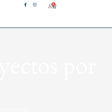
0
yectos por
rá sus puertas.