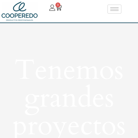
0
Tenemos
grandes
proyectos