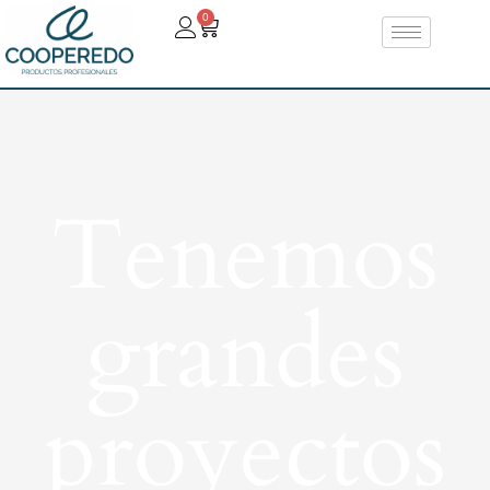
0
Tenemos
grandes
proyectos