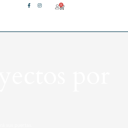
0
yectos por
rá sus puertas.