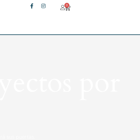
0
yectos por
rá sus puertas.