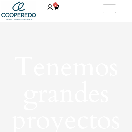
0
Tenemos
grandes
proyectos