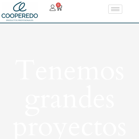
0
Tenemos
grandes
proyectos