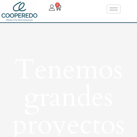
0
Tenemos
grandes
proyectos