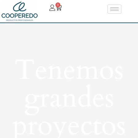
0
Tenemos
grandes
proyectos