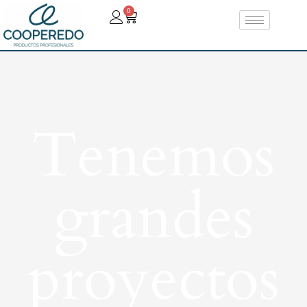
0
Tenemos
grandes
proyectos