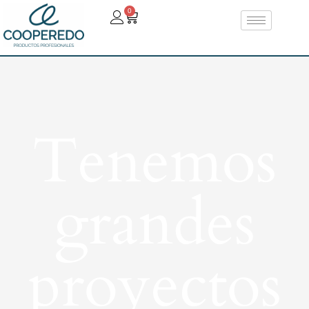
0
Tenemos
grandes
proyectos