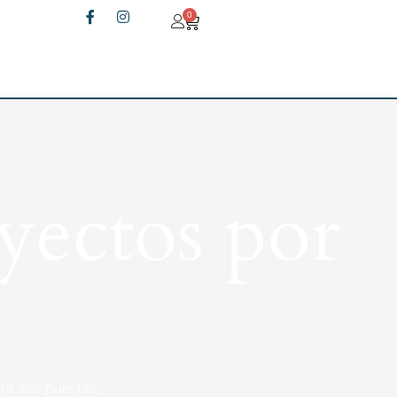
0
yectos por
rá sus puertas.