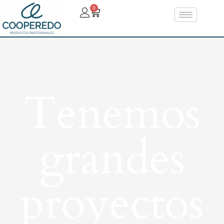
0
Tenemos
grandes
proyectos