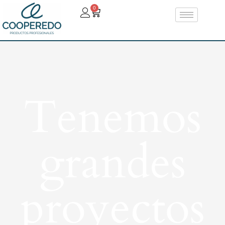
0
Tenemos
grandes
proyectos