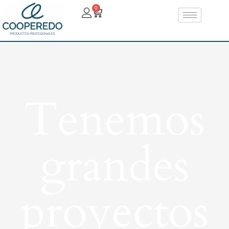
0
Tenemos
grandes
proyectos